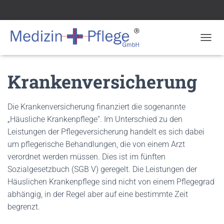
N
A
V
Krankenversicherung
I
G
A
T
Die Krankenversicherung finanziert die sogenannte
I
„Häusliche Krankenpflege“. Im Unterschied zu den
O
Leistungen der Pflegeversicherung handelt es sich dabei
N
U
um pflegerische Behandlungen, die von einem Arzt
M
verordnet werden müssen. Dies ist im fünften
S
Sozialgesetzbuch (SGB V) geregelt. Die Leistungen der
C
H
Häuslichen Krankenpflege sind nicht von einem Pflegegrad
A
abhängig, in der Regel aber auf eine bestimmte Zeit
L
begrenzt.
T
E