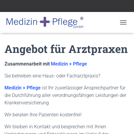
N
A
V
Angebot für Arztpraxen
I
G
A
T
Zusammenarbeit mit
Medizin + Pflege
I
O
Sie betreiben eine Haus- oder Facharztpraxis?
N
U
Medizin + Pflege
ist Ihr zuverlässiger Ansprechpartner für
M
die Durchführung aller verordnungsfähigen Leistungen der
S
C
Krankenversicherung
H
A
Wir beraten Ihre Patienten kostenfrei!
L
T
Wir bleiben in Kontakt und besprechen mit Ihnen
E