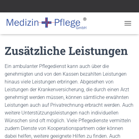
N
A
V
Zusätzliche Leistungen
I
G
A
T
Ein ambulanter Pflegedienst kann auch über die
I
genehmigten und von den Kassen bezahlten Leistungen
O
hinaus viele Leistungen erbringen. Abgesehen von
N
U
Leistungen der Krankenversicherung, die durch einen Arzt
M
genehmigt werden müssen, können sämtliche erwähnten
S
Leistungen auch auf Privatrechnung erbracht werden. Auch
C
H
weitere Unterstützungsleistungen nach individuellen
A
Wünschen sind oft möglich. Viele Pflegedienste vermitteln
L
zudem Dienste von Kooperationspartnern oder können
T
E
dabei helfen, weitere geeignete Hilfen zu finden. Auch