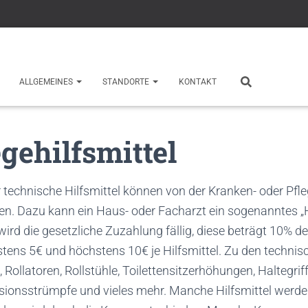
ALLGEMEINES
STANDORTE
KONTAKT
egehilfsmittel
r technische Hilfsmittel können von der Kranken- oder Pfl
 Dazu kann ein Haus- oder Facharzt ein sogenanntes „Hi
 wird die gesetzliche Zuzahlung fällig, diese beträgt 10% d
stens 5€ und höchstens 10€ je Hilfsmittel. Zu den technis
Rollatoren, Rollstühle, Toilettensitzerhöhungen, Haltegriff
ionsstrümpfe und vieles mehr. Manche Hilfsmittel werden